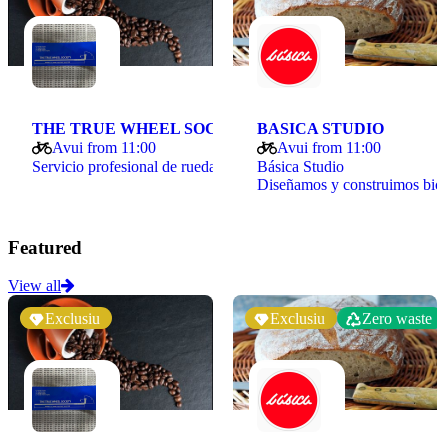
THE TRUE WHEEL SOCIETY
BASICA STUDIO
Avui from 11:00
Avui from 11:00
Servicio profesional de ruedas de bicicleta: armado,…
Básica Studio
Diseñamos y construimos bicicletas…
Featured
View all
Exclusiu
Exclusiu
Zero waste