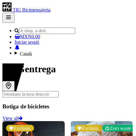
TIG Bicimensajeria
Open
main
menu
MXN0.00
Iniciar sessió
Català
#TIGentrega
Botiga de bicicletes
View all
Exclusiu
Exclusiu
Zero waste