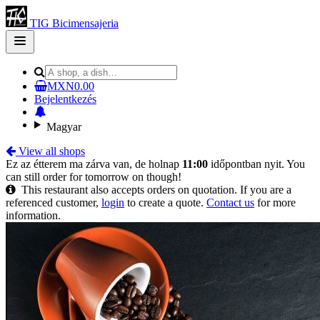
TIG Bicimensajeria
Open
main
menu
MXN0.00
Bejelentkezés
Magyar
View all shops
Ez az étterem ma zárva van, de holnap
11:00
időpontban nyit. You
can still order for tomorrow on though!
This restaurant also accepts orders on quotation. If you are a
referenced customer,
login
to create a quote.
Contact us
for more
information.